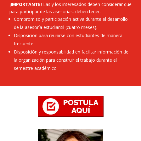
¡IMPORTANTE!
Las y los interesados deben considerar que
para participar de las asesorías, deben tener:
Compromiso y participación activa durante el desarrollo
de la asesoría estudiantil (cuatro meses).
Disposición para reunirse con estudiantes de manera
frecuente.
Disposición y responsabilidad en facilitar información de
la organización para construir el trabajo durante el
semestre académico.